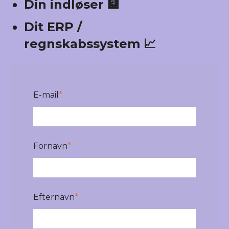
Din indløser 🏦
Dit ERP /
regnskabssystem 📈
E-mail
*
Fornavn
*
Efternavn
*